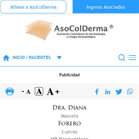
Menu Top Anónimo
Ingreso Asociados
Aflíese a AsoColDerma
Pasar al contenido principal
INICIO / PACIENTES
Publicidad
Dra.
Diana
Marcela
Forero
Cuevas