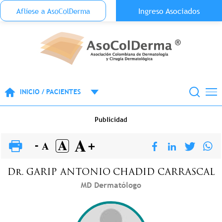
Menu Top Anónimo
Ingreso Asociados
Aflíese a AsoColDerma
Pasar al contenido principal
INICIO / PACIENTES
Publicidad
Dr.
GARIP ANTONIO
CHADID CARRASCAL
MD Dermatólogo