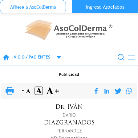
Menu Top Anónimo
Ingreso Asociados
Aflíese a AsoColDerma
Pasar al contenido principal
INICIO / PACIENTES
Publicidad
Dr.
IVÁN
DARIO
DIAZGRANADOS
FERNANDEZ