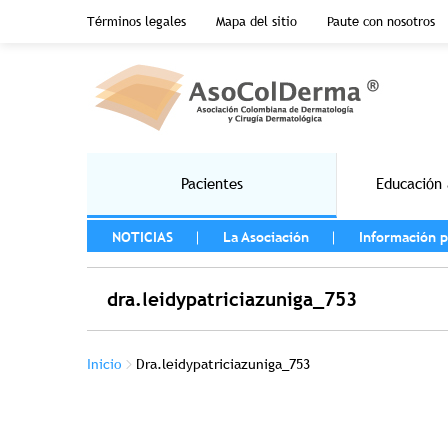
Menu top header
Términos legales
Mapa del sitio
Paute con nosotros
Pasar al contenido principal
Main navigation
Pacientes
Educación 
MENU LEFT
NOTICIAS
La Asociación
Información p
dra.leidypatriciazuniga_753
Sobrescribir enlaces de ayuda a la na
Inicio
Dra.leidypatriciazuniga_753