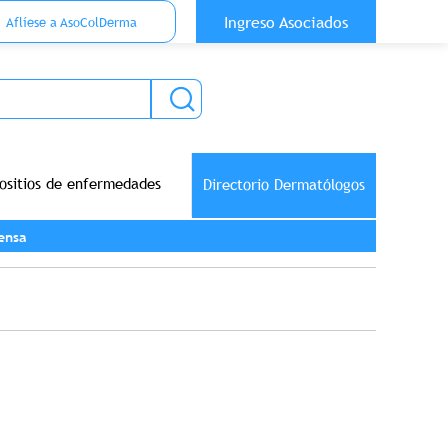
 Top Anónimo
Ingreso Asociados
Aflíese a AsoColDerma
ositios de enfermedades
Directorio Dermatólogos
ensa