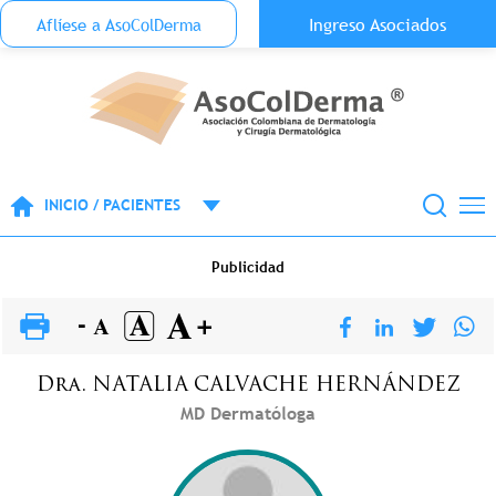
Menu Top Anónimo
Ingreso Asociados
Aflíese a AsoColDerma
Pasar al contenido principal
INICIO / PACIENTES
Publicidad
Dra.
NATALIA
CALVACHE HERNÁNDEZ
MD Dermatóloga