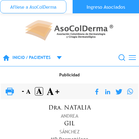
Menu Top Anónimo
Ingreso Asociados
Aflíese a AsoColDerma
Pasar al contenido principal
INICIO / PACIENTES
Publicidad
Dra.
NATALIA
ANDREA
GIL
SÁNCHEZ