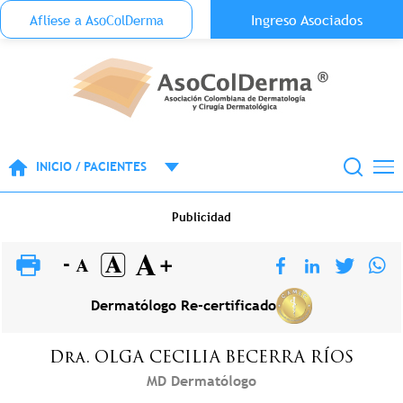
Menu Top Anónimo
Ingreso Asociados
Aflíese a AsoColDerma
Pasar al contenido principal
INICIO / PACIENTES
Publicidad
Dermatólogo Re-certificado
Dra.
OLGA CECILIA
BECERRA RÍOS
MD Dermatólogo