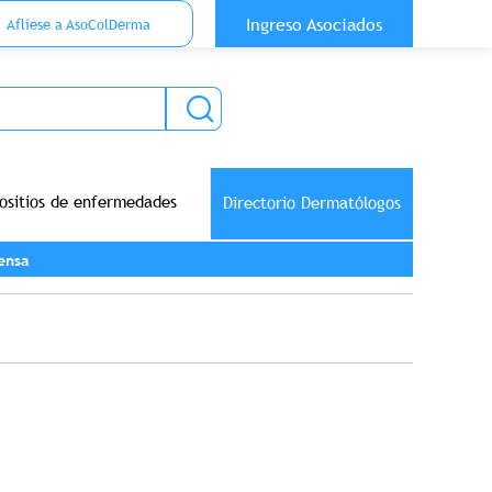
 Top Anónimo
Ingreso Asociados
Aflíese a AsoColDerma
ositios de enfermedades
Directorio Dermatólogos
ensa