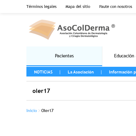
Menu top header
Términos legales
Mapa del sitio
Paute con nosotros
Pasar al contenido principal
Main navigation
Pacientes
Educación 
MENU LEFT
NOTICIAS
La Asociación
Información p
oler17
Sobrescribir enlaces de ayuda a la na
Inicio
Oler17