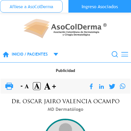
Menu Top Anónimo
Ingreso Asociados
Aflíese a AsoColDerma
Pasar al contenido principal
INICIO / PACIENTES
Publicidad
Dr.
OSCAR JAIRO
VALENCIA OCAMPO
MD Dermatólogo