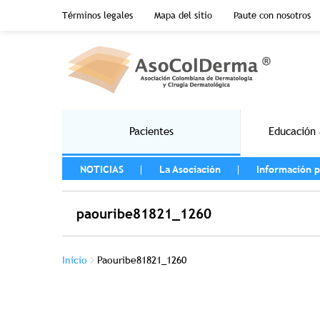
Menu top header
Términos legales
Mapa del sitio
Paute con nosotros
Pasar al contenido principal
Main navigation
Pacientes
Educación 
MENU LEFT
NOTICIAS
La Asociación
Información p
paouribe81821_1260
Sobrescribir enlaces de ayuda a la na
Inicio
Paouribe81821_1260