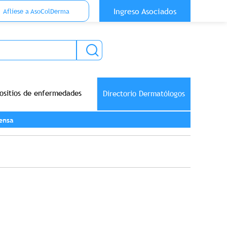
 Top Anónimo
Ingreso Asociados
Aflíese a AsoColDerma
ositios de enfermedades
Directorio Dermatólogos
ensa