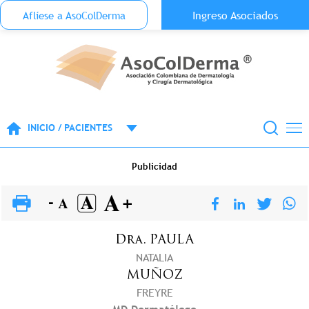
Menu Top Anónimo
Ingreso Asociados
Aflíese a AsoColDerma
Pasar al contenido principal
INICIO / PACIENTES
Publicidad
Dra.
PAULA
NATALIA
MUÑOZ
FREYRE