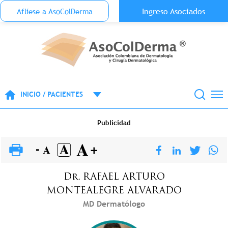
Menu Top Anónimo
Ingreso Asociados
Aflíese a AsoColDerma
Pasar al contenido principal
INICIO / PACIENTES
Publicidad
Dr.
RAFAEL ARTURO
MONTEALEGRE ALVARADO
MD Dermatólogo