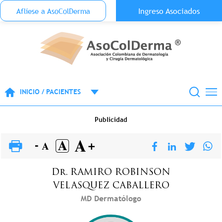
Menu Top Anónimo
Ingreso Asociados
Aflíese a AsoColDerma
Pasar al contenido principal
INICIO / PACIENTES
Publicidad
Dr.
RAMIRO ROBINSON
VELASQUEZ CABALLERO
MD Dermatólogo