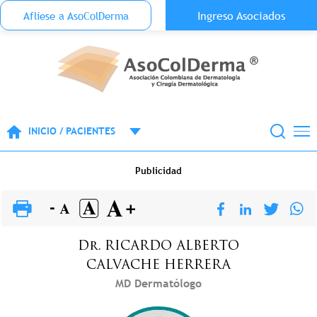
Menu Top Anónimo
Ingreso Asociados
Aflíese a AsoColDerma
Pasar al contenido principal
INICIO / PACIENTES
Publicidad
Dr.
RICARDO ALBERTO
CALVACHE HERRERA
MD Dermatólogo