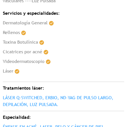
vasculares ----Luz Pulsada
Servicios y especialidades:
Dermatología General
Rellenos
Toxina Botulínica
Cicatrices por acné
Videodermatoscopio
Láser
Tratamientos láser:
LÁSER Q-SWITCHED, ERBIO, ND-YAG DE PULSO LARGO,
DEPILACIÓN, LUZ PULSADA.
Especialidad:
ÉNFASIS EN ACNÉ, LASER, PELO Y CÁNCER DE PIEL