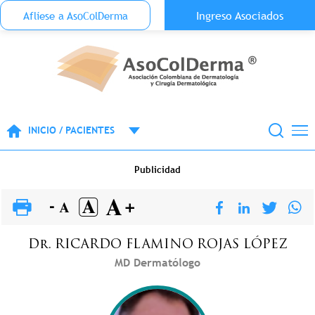
Menu Top Anónimo
Ingreso Asociados
Aflíese a AsoColDerma
Pasar al contenido principal
INICIO / PACIENTES
Publicidad
Dr.
RICARDO FLAMINO
ROJAS LÓPEZ
MD Dermatólogo