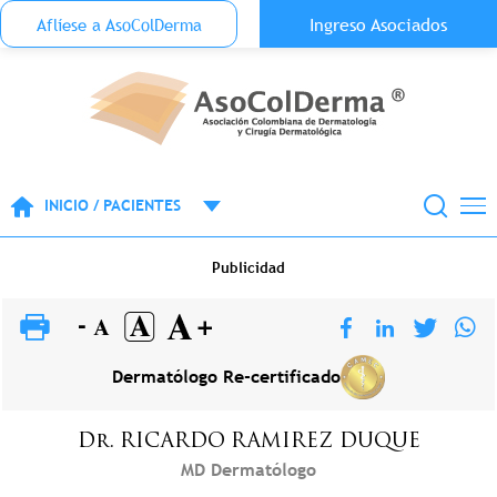
Menu Top Anónimo
Ingreso Asociados
Aflíese a AsoColDerma
Pasar al contenido principal
INICIO / PACIENTES
Publicidad
Dermatólogo Re-certificado
Dr.
RICARDO
RAMIREZ DUQUE
MD Dermatólogo