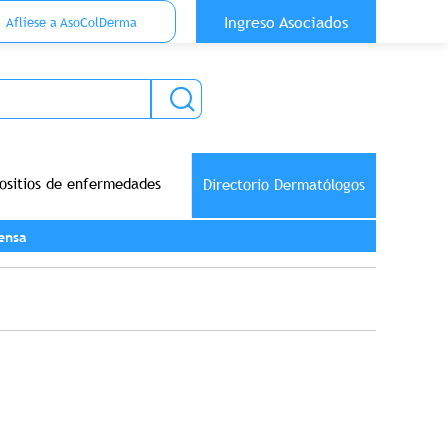
 Top Anónimo
Ingreso Asociados
Aflíese a AsoColDerma
ositios de enfermedades
Directorio Dermatólogos
ensa