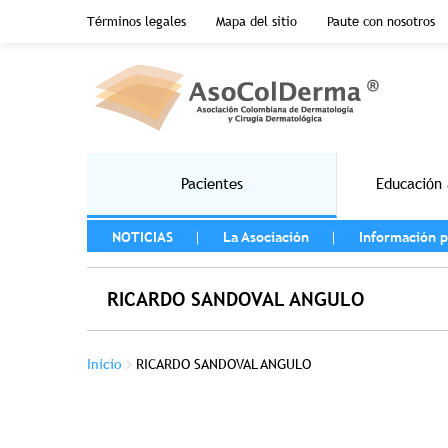
Menu top header
Términos legales
Mapa del sitio
Paute con nosotros
Pasar al contenido principal
Main navigation
Pacientes
Educación 
MENU LEFT
NOTICIAS
La Asociación
Información p
RICARDO SANDOVAL ANGULO
Sobrescribir enlaces de ayuda a la na
Inicio
RICARDO SANDOVAL ANGULO