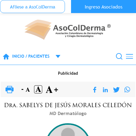
Menu Top Anónimo
Ingreso Asociados
Aflíese a AsoColDerma
Pasar al contenido principal
INICIO / PACIENTES
Publicidad
Dra.
SABELYS DE JESÚS
MORALES CELEDÓN
MD Dermatólogo