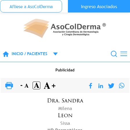
Menu Top Anónimo
Ingreso Asociados
Aflíese a AsoColDerma
Pasar al contenido principal
INICIO / PACIENTES
Publicidad
Dra.
Sandra
Milena
Leon
Sissa