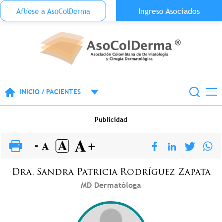
Menu Top Anónimo
Ingreso Asociados
Aflíese a AsoColDerma
Pasar al contenido principal
INICIO / PACIENTES
Publicidad
Dra.
Sandra Patricia
Rodríguez Zapata
MD Dermatóloga