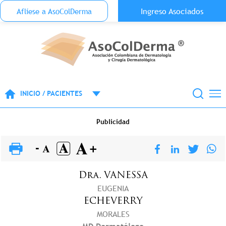
Menu Top Anónimo
Ingreso Asociados
Aflíese a AsoColDerma
Pasar al contenido principal
INICIO / PACIENTES
Publicidad
Dra.
VANESSA
EUGENIA
ECHEVERRY
MORALES