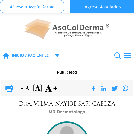
Menu Top Anónimo
Ingreso Asociados
Aflíese a AsoColDerma
Pasar al contenido principal
INICIO / PACIENTES
Publicidad
Dra.
VILMA NAYIBE
SAFI CABEZA
MD Dermatólogo