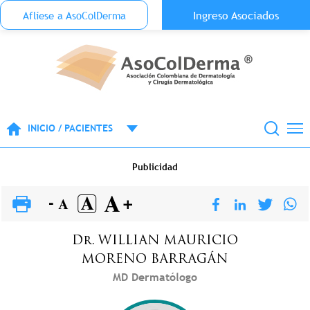
Menu Top Anónimo
Ingreso Asociados
Aflíese a AsoColDerma
Pasar al contenido principal
INICIO / PACIENTES
Publicidad
Dr.
WILLIAN MAURICIO
MORENO BARRAGÁN
MD Dermatólogo