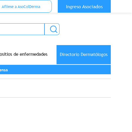
 Top Anónimo
Ingreso Asociados
Aflíese a AsoColDerma
ositios de enfermedades
Directorio Dermatólogos
ensa