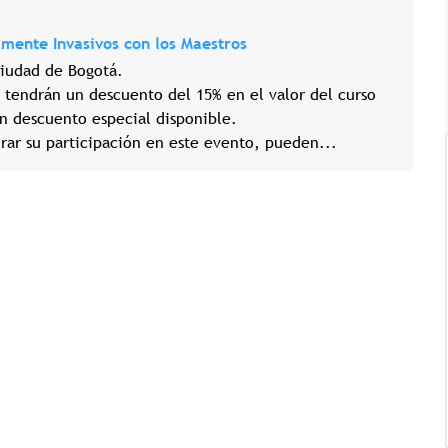
mente Invasivos con los Maestros
ciudad de Bogotá.
endrán un descuento del 15% en el valor del curso
un descuento especial disponible.
rar su participación en este evento, pueden...
Tricología: Expertos en
salud capilar
Tags:
Tricologia