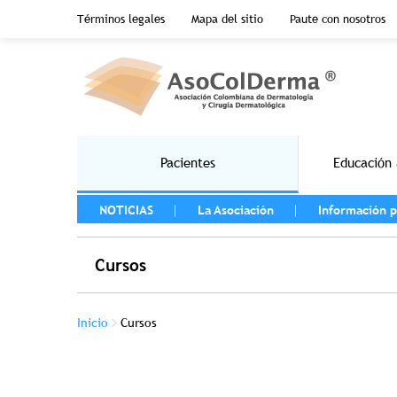
Menu top header
Términos legales
Mapa del sitio
Paute con nosotros
Pasar al contenido principal
Main navigation
Pacientes
Educación 
MENU LEFT
NOTICIAS
La Asociación
Información p
Cursos
Sobrescribir enlaces de ayuda a la na
Inicio
Cursos