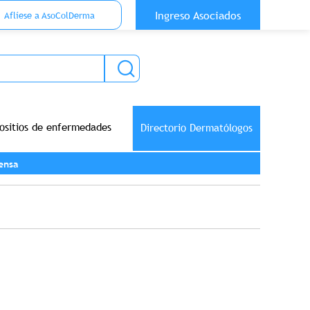
 Top Anónimo
Ingreso Asociados
Aflíese a AsoColDerma
ositios de enfermedades
Directorio Dermatólogos
ensa