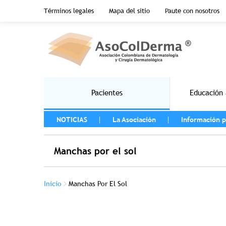
Menu top header
Términos legales
Mapa del sitio
Paute con nosotros
Pasar al contenido principal
Main navigation
Pacientes
Educación 
MENU LEFT
NOTICIAS
La Asociación
Información p
Manchas por el sol
Sobrescribir enlaces de ayuda a la na
Inicio
Manchas Por El Sol