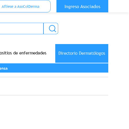
 Top Anónimo
Ingreso Asociados
Aflíese a AsoColDerma
ositios de enfermedades
Directorio Dermatólogos
ensa