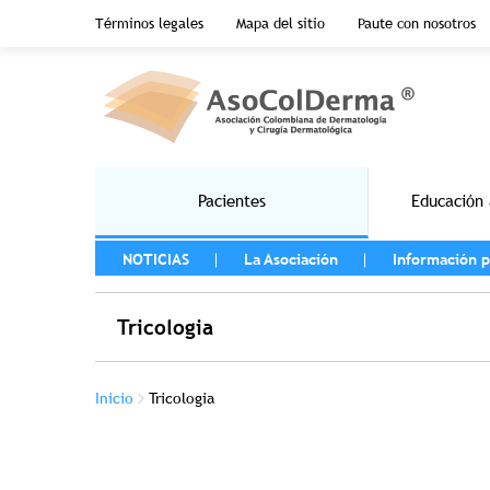
Menu top header
Términos legales
Mapa del sitio
Paute con nosotros
Pasar al contenido principal
Main navigation
Pacientes
Educación 
MENU LEFT
NOTICIAS
La Asociación
Información p
Tricologia
Sobrescribir enlaces de ayuda a la na
Inicio
Tricologia