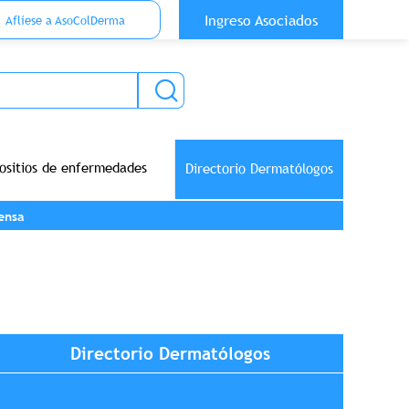
 Top Anónimo
Ingreso Asociados
Aflíese a AsoColDerma
ositios de enfermedades
Directorio Dermatólogos
ensa
Directorio Dermatólogos