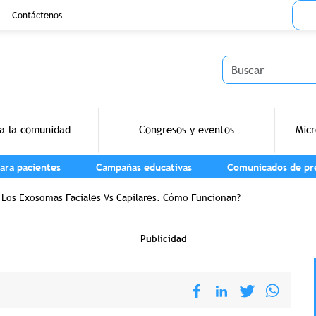
Menu
Contáctenos
Buscar
a la comunidad
Congresos y eventos
Micr
ara pacientes
Campañas educativas
Comunicados de pr
vegación
Los Exosomas Faciales Vs Capilares. Cómo Funcionan?
Publicidad