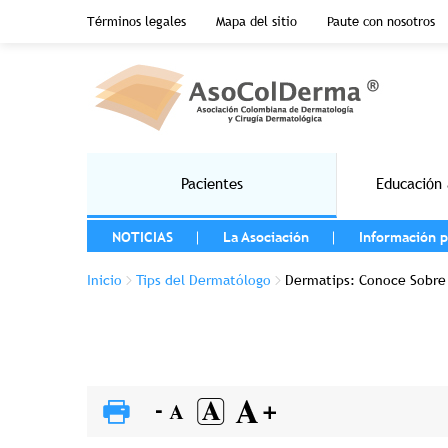
Menu top header
Términos legales
Mapa del sitio
Paute con nosotros
Pasar al contenido principal
Main navigation
Pacientes
Educación 
MENU LEFT
NOTICIAS
La Asociación
Información p
Sobrescribir enlaces de ayuda a la na
Inicio
Tips del Dermatólogo
Dermatips: Conoce Sobre 