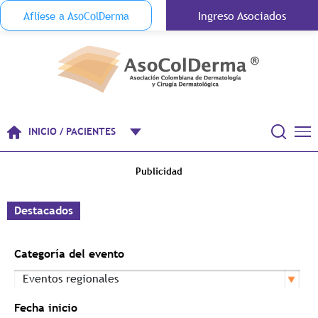
Menu Top Anónimo
Ingreso Asociados
Aflíese a AsoColDerma
Pasar al contenido principal
INICIO / PACIENTES
Publicidad
Destacados
Categoría del evento
Fecha inicio