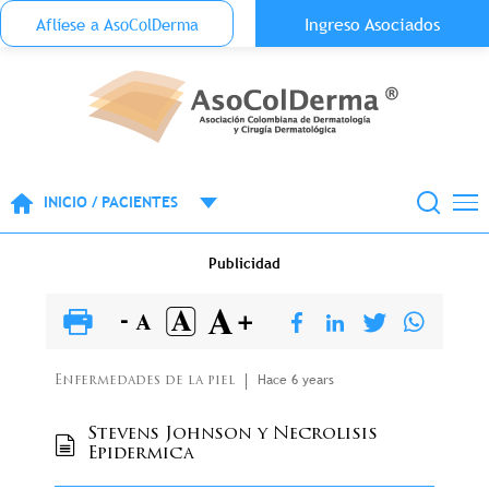
Menu Top Anónimo
Ingreso Asociados
Aflíese a AsoColDerma
Pasar al contenido principal
INICIO / PACIENTES
Publicidad
Hace 6 years
Enfermedades de la piel
Stevens Johnson y Necrolisis
Epidermica