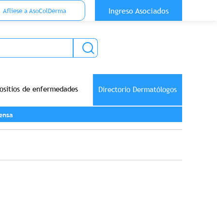
 Top Anónimo
Ingreso Asociados
Aflíese a AsoColDerma
ositios de enfermedades
Directorio Dermatólogos
ensa