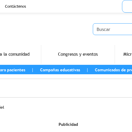
Menu
Contáctenos
Buscar
a la comunidad
Congresos y eventos
Micr
ara pacientes
Campañas educativas
Comunicados de pr
vegación
iel
Publicidad