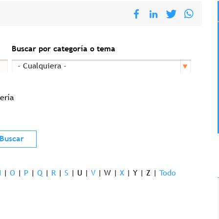
Buscar por categoría o tema
ería
N
|
O
|
P
|
Q
|
R
|
S
|
U
|
V
|
W
|
X
|
Y
|
Z
|
Todo