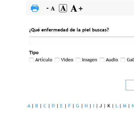
¿Qué enfermedad de la piel buscas?
Tipo
Artículo
Video
Imagen
Audio
Gal
A
|
B
|
C
|
D
|
E
|
F
|
G
|
H
|
I
|
J
|
K
|
L
|
M
|