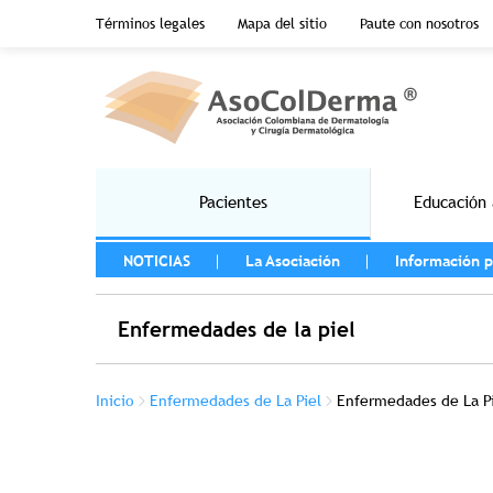
Menu top header
Términos legales
Mapa del sitio
Paute con nosotros
Pasar al contenido principal
Main navigation
Pacientes
Educación 
MENU LEFT
NOTICIAS
La Asociación
Información p
Enfermedades de la piel
Sobrescribir enlaces de ayuda a la na
Inicio
Enfermedades de La Piel
Enfermedades de La P