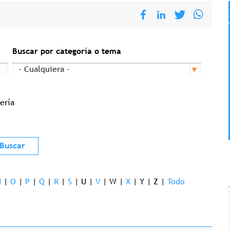
Buscar por categoría o tema
ería
N
|
O
|
P
|
Q
|
R
|
S
|
U
|
V
|
W
|
X
|
Y
|
Z
|
Todo