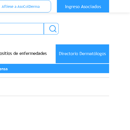
 Top Anónimo
Ingreso Asociados
Aflíese a AsoColDerma
ositios de enfermedades
Directorio Dermatólogos
ensa