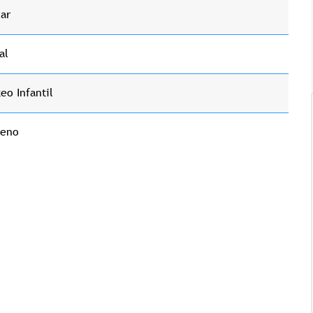
ar
al
eo Infantil
geno
Tricología: Expertos en
salud capilar
Tags:
Tricologia