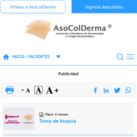
Menu Top Anónimo
Ingreso Asociados
Aflíese a AsoColDerma
Pasar al contenido principal
INICIO / PACIENTES
Publicidad
Hace 4 meses
Toma de biopsia