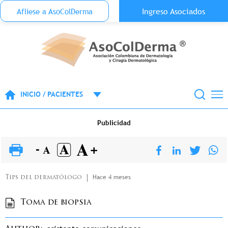
Menu Top Anónimo
Ingreso Asociados
Aflíese a AsoColDerma
Pasar al contenido principal
INICIO / PACIENTES
Publicidad
Hace 4 meses
Tips del dermatólogo
Toma de biopsia