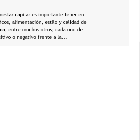
enestar capilar es importante tener en
icos, alimentación, estilo y calidad de
ma, entre muchos otros; cada uno de
tivo o negativo frente a la...
Tricología: Expertos en
salud capilar
Tags:
Tricologia