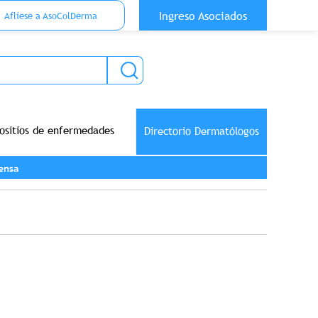
 Top Anónimo
Ingreso Asociados
Aflíese a AsoColDerma
ositios de enfermedades
Directorio Dermatólogos
ensa