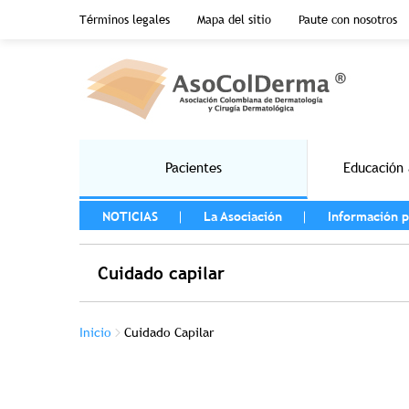
Menu top header
Términos legales
Mapa del sitio
Paute con nosotros
Pasar al contenido principal
Main navigation
Pacientes
Educación 
MENU LEFT
NOTICIAS
La Asociación
Información p
Cuidado capilar
Sobrescribir enlaces de ayuda a la na
Inicio
Cuidado Capilar