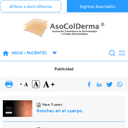
Menu Top Anónimo
Ingreso Asociados
Aflíese a AsoColDerma
Pasar al contenido principal
INICIO / PACIENTES
Publicidad
Hace 5 years
Ronchas en el cuerpo.