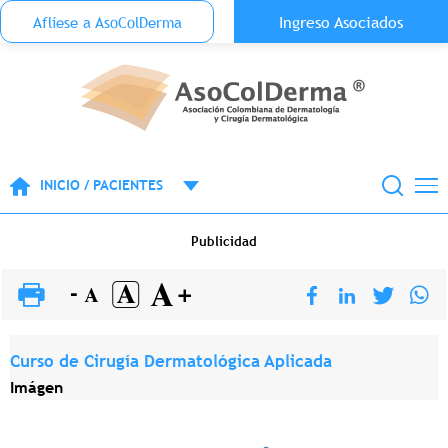
Menu Top Anónimo
Ingreso Asociados
Aflíese a AsoColDerma
Pasar al contenido principal
INICIO / PACIENTES
Publicidad
Curso de Cirugía Dermatológica Aplicada
Imágen