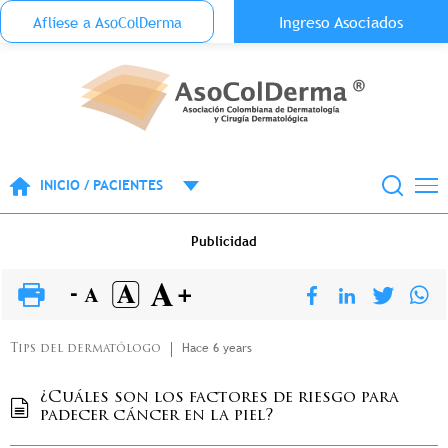
Menu Top Anónimo
Ingreso Asociados
Aflíese a AsoColDerma
Pasar al contenido principal
INICIO / PACIENTES
Publicidad
Hace 6 years
Tips del dermatólogo
¿Cuáles son los factores de riesgo para
padecer cáncer en la piel?