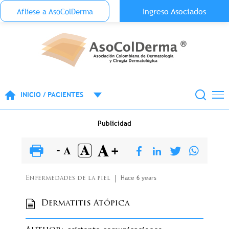
Menu Top Anónimo
Ingreso Asociados
Aflíese a AsoColDerma
Pasar al contenido principal
INICIO / PACIENTES
Publicidad
Hace 6 years
Enfermedades de la piel
Dermatitis Atópica