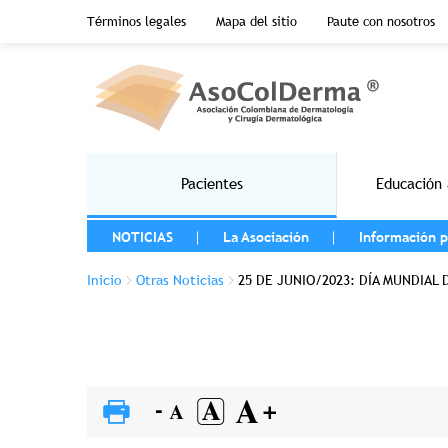
Menu top header
Términos legales
Mapa del sitio
Paute con nosotros
Pasar al contenido principal
Main navigation
Pacientes
Educación 
MENU LEFT
NOTICIAS
La Asociación
Información p
Sobrescribir enlaces de ayuda a la na
Inicio
Otras Noticias
25 DE JUNIO/2023: DÍA MUNDIAL D