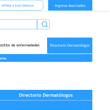
 Top Anónimo
Ingreso Asociados
Aflíese a AsoColDerma
ositios de enfermedades
Directorio Dermatólogos
ensa
Directorio Dermatólogos