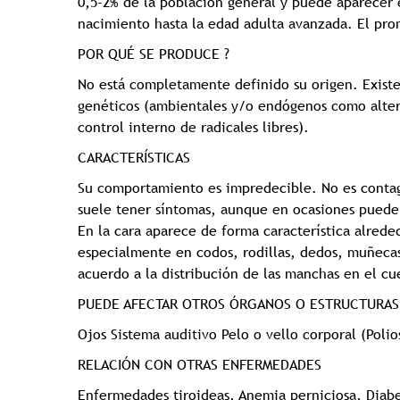
0,5-2% de la población general y puede aparecer
nacimiento hasta la edad adulta avanzada. El pro
POR QUÉ SE PRODUCE ?
No está completamente definido su origen. Existe
genéticos (ambientales y/o endógenos como altera
control interno de radicales libres).
CARACTERÍSTICAS
Su comportamiento es impredecible. No es contag
suele tener síntomas, aunque en ocasiones puede
En la cara aparece de forma característica alrede
especialmente en codos, rodillas, dedos, muñecas, 
acuerdo a la distribución de las manchas en el cue
PUEDE AFECTAR OTROS ÓRGANOS O ESTRUCTURAS
Ojos Sistema auditivo Pelo o vello corporal (Polios
️RELACIÓN CON OTRAS ENFERMEDADES
Enfermedades tiroideas, Anemia perniciosa, Diabe