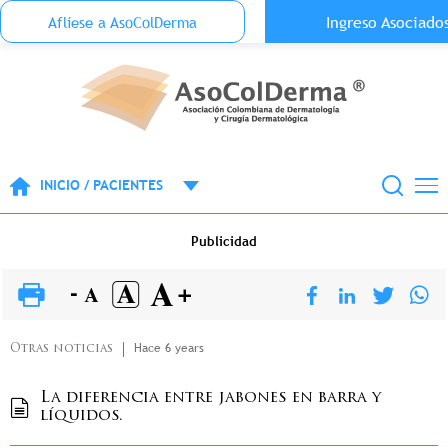
Menu Top Anónimo
Ingreso Asociado
Aflíese a AsoColDerma
Pasar al contenido principal
INICIO / PACIENTES
Publicidad
Hace 6 years
Otras noticias
La diferencia entre jabones en barra y
líquidos.