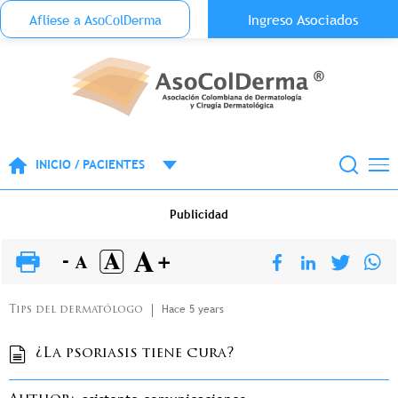
Menu Top Anónimo
Ingreso Asociados
Aflíese a AsoColDerma
Pasar al contenido principal
INICIO / PACIENTES
Publicidad
Hace 5 years
Tips del dermatólogo
¿La psoriasis tiene cura?