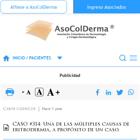
Menu Top Anónimo
Ingreso Asociados
Aflíese a AsoColDerma
Pasar al contenido principal
INICIO / PACIENTES
Publicidad
Hace 1 year
Casos clínicos
CASO #314: Una de las múltiples causas de
eritrodermia, a propósito de un caso.