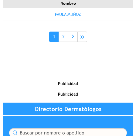
Nombre
PAULA MUÑOZ
Paginación
Página actual
Page
1
2
Publicidad
Publicidad
Directorio Dermatólogos
Buscar