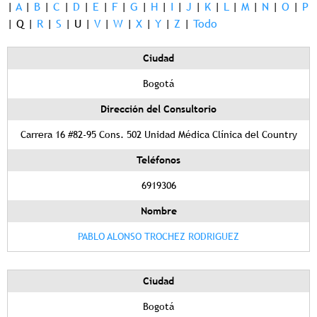
|
A
|
B
|
C
|
D
|
E
|
F
|
G
|
H
|
I
|
J
|
K
|
L
|
M
|
N
|
O
|
P
|
Q
|
R
|
S
|
U
|
V
|
W
|
X
|
Y
|
Z
|
Todo
Ciudad
Bogotá
Dirección del Consultorio
Carrera 16 #82-95 Cons. 502 Unidad Médica Clínica del Country
Teléfonos
6919306
Nombre
PABLO ALONSO TROCHEZ RODRIGUEZ
Ciudad
Bogotá