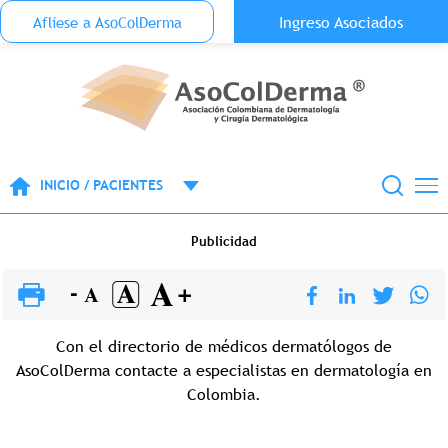
Menu Top Anónimo
Ingreso Asociados
Aflíese a AsoColDerma
Pasar al contenido principal
INICIO / PACIENTES
Publicidad
Con el directorio de médicos dermatólogos de
AsoColDerma contacte a especialistas en dermatología en
Colombia.