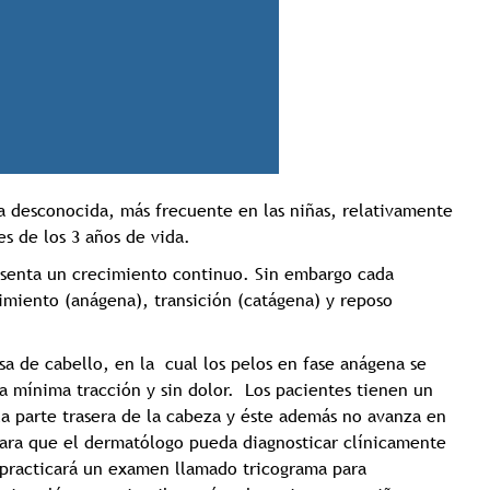
Tricología: Expertos en
sa desconocida, más frecuente en las niñas, relativamente
salud capilar
s de los 3 años de vida.
senta un crecimiento continuo. Sin embargo cada
imiento (anágena), transición (catágena) y reposo
Tags:
Tricologia
sa de cabello, en la cual los pelos en fase anágena se
 mínima tracción y sin dolor. Los pacientes tienen un
a parte trasera de la cabeza y éste además no avanza en
 para que el dermatólogo pueda diagnosticar clínicamente
a practicará un examen llamado tricograma para