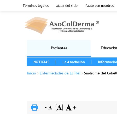
Menu top header
Términos legales
Mapa del sitio
Paute con nosotros
Pasar al contenido principal
Main navigation
Pacientes
Educació
MENU LEFT
NOTICIAS
La Asociación
Informació
Sobrescribir enlaces de ayuda a la 
Inicio
Enfermedades de La Piel
Sindrome del Cabel