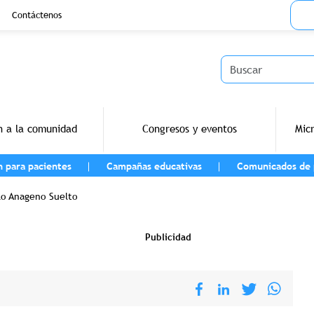
Menu
Contáctenos
Buscar
n a la comunidad
Congresos y eventos
Mic
n para pacientes
Campañas educativas
Comunicados de 
navegación
lo Anageno Suelto
Publicidad