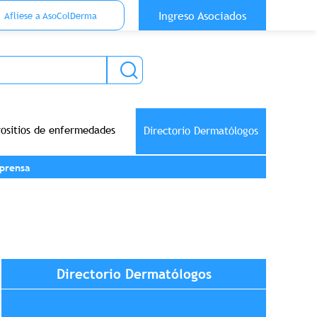
 Top Anónimo
Ingreso Asociados
Aflíese a AsoColDerma
rositios de enfermedades
Directorio Dermatólogos
prensa
Directorio Dermatólogos