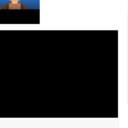
Tricología: Expertos en
salud capilar
Tags:
Tricologia