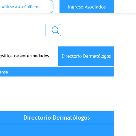
 Top Anónimo
Ingreso Asociados
Aflíese a AsoColDerma
ositios de enfermedades
Directorio Dermatólogos
ensa
Directorio Dermatólogos