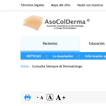
Menu top header
Términos legales
Mapa del sitio
Paute con nosotros
Pasar al contenido principal
Main navigation
Pacientes
Educación 
MENU LEFT
NOTICIAS
La Asociación
Información p
Sobrescribir enlaces de ayuda a la na
Inicio
Consulta Siempre Al Dermatólogo