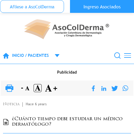
Menu Top Anónimo
Ingreso Asociados
Aflíese a AsoColDerma
Pasar al contenido principal
INICIO / PACIENTES
Publicidad
Hace 6 years
Noticia
¿Cuánto tiempo debe estudiar un médico
dermatólogo?