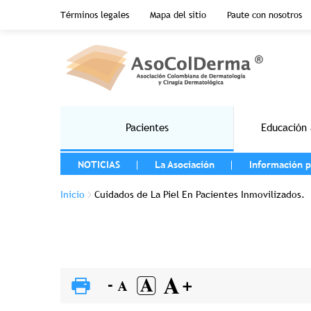
Menu top header
Términos legales
Mapa del sitio
Paute con nosotros
Pasar al contenido principal
Main navigation
Pacientes
Educación 
MENU LEFT
NOTICIAS
La Asociación
Información p
Sobrescribir enlaces de ayuda a la na
Inicio
Cuidados de La Piel En Pacientes Inmovilizados.