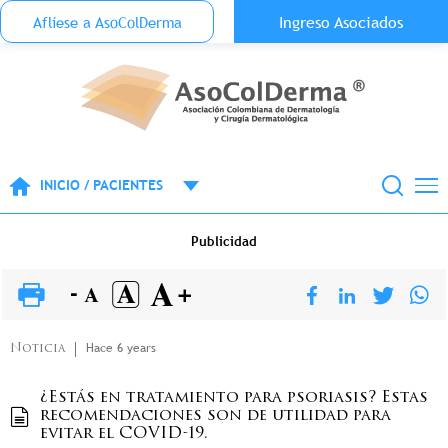
Menu Top Anónimo
Ingreso Asociados
Aflíese a AsoColDerma
Pasar al contenido principal
INICIO / PACIENTES
Publicidad
Hace 6 years
Noticia
¿Estás en tratamiento para psoriasis? Estas
recomendaciones son de utilidad para
evitar el COVID-19.