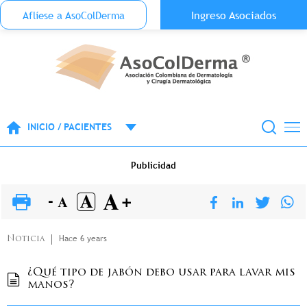
Menu Top Anónimo
Ingreso Asociados
Aflíese a AsoColDerma
Pasar al contenido principal
INICIO / PACIENTES
Publicidad
Hace 6 years
Noticia
¿Qué tipo de jabón debo usar para lavar mis
manos?