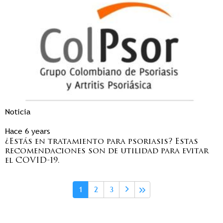
Noticia
Hace 6 years
¿Estás en tratamiento para psoriasis? Estas
recomendaciones son de utilidad para evitar
el COVID-19.
Paginación
Página actual
Page
Page
1
2
3