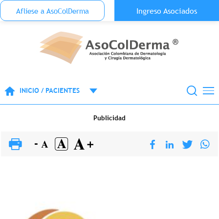
Menu Top Anónimo
Ingreso Asociados
Aflíese a AsoColDerma
Pasar al contenido principal
INICIO / PACIENTES
Publicidad